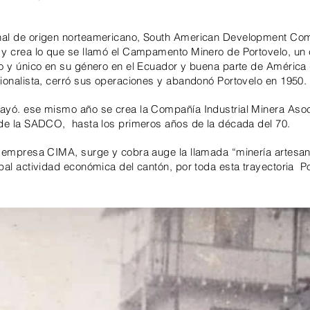
onal de origen norteamericano, South American Development Co
 y crea lo que se llamó el Campamento Minero de Portovelo, un 
ro y único en su género en el Ecuador y buena parte de América
cionalista, cerró sus operaciones y abandonó Portovelo en 1950.
cayó. ese mismo año se crea la Compañía Industrial Minera Aso
 de la SADCO, hasta los primeros años de la década del 70.
a empresa CIMA, surge y cobra auge la llamada “minería artesana
ipal actividad económica del cantón, por toda esta trayectoria 