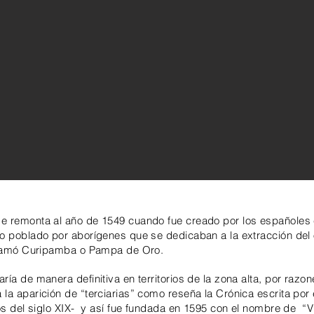
se remonta al año de 1549 cuando fue creado por los españole
o poblado por aborígenes que se dedicaban a la extracción del o
o llamó Curipamba o Pampa de Oro.
ía de manera definitiva en territorios de la zona alta, por razone
 la aparición de “terciarias” como reseña la Crónica escrita po
ios del siglo XIX- y así fue fundada en 1595 con el nombre de “V